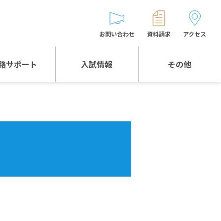
お問い合わせ
資料請求
アクセス
路サポート
入試情報
その他
入試情報TOP
受験生とゲストの
皆様へ
WEB出願
生徒の声
入試説明会等
バス時刻表
お問い合わせ
保護者の皆様へ
保護者会
よくある質問