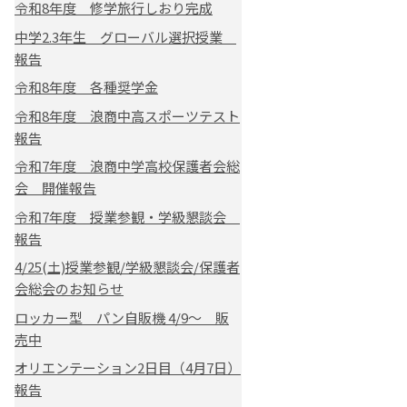
令和8年度 修学旅行しおり完成
中学2.3年生 グローバル選択授業
報告
令和8年度 各種奨学金
令和8年度 浪商中高スポーツテスト
報告
令和7年度 浪商中学高校保護者会総
会 開催報告
令和7年度 授業参観・学級懇談会
報告
4/25(土)授業参観/学級懇談会/保護者
会総会のお知らせ
ロッカー型 パン自販機 4/9～ 販
売中
オリエンテーション2日目（4月7日）
報告