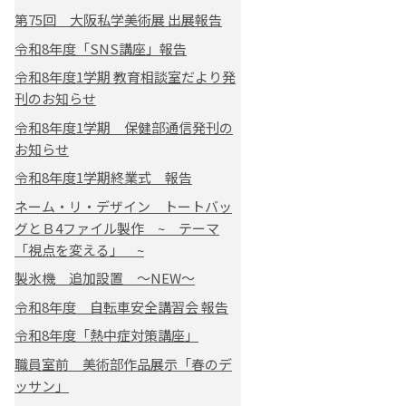
第75回 大阪私学美術展 出展報告
令和8年度「SNS講座」報告
令和8年度1学期 教育相談室だより発
刊のお知らせ
令和8年度1学期 保健部通信発刊の
お知らせ
令和8年度1学期終業式 報告
ネーム・リ・デザイン トートバッ
グとＢ4ファイル製作 ~ テーマ
「視点を変える」 ~
製氷機 追加設置 ～NEW～
令和8年度 自転車安全講習会 報告
令和8年度「熱中症対策講座」
職員室前 美術部作品展示「春のデ
ッサン」