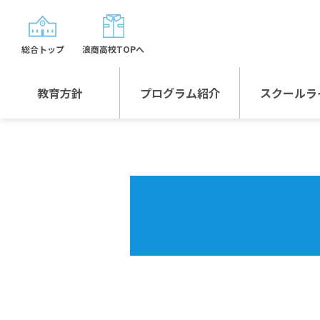
総合トップ
浪商高校TOPへ
教育方針
プログラム紹介
スクールラ
教育方針TOP
プログラム紹介TOP
年間行
校長日記～スクール
グローバルプログラ
制服紹
ライフ～
ム
沿革
スポーツプログラム