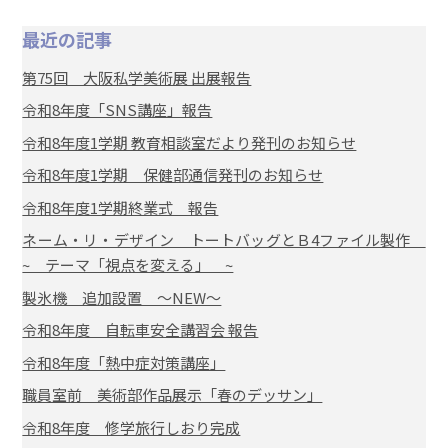
最近の記事
第75回 大阪私学美術展 出展報告
令和8年度「SNS講座」報告
令和8年度1学期 教育相談室だより発刊のお知らせ
令和8年度1学期 保健部通信発刊のお知らせ
令和8年度1学期終業式 報告
ネーム・リ・デザイン トートバッグとＢ4ファイル製作
~ テーマ「視点を変える」 ~
製氷機 追加設置 ～NEW～
令和8年度 自転車安全講習会 報告
令和8年度「熱中症対策講座」
職員室前 美術部作品展示「春のデッサン」
令和8年度 修学旅行しおり完成