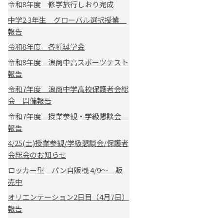
令和8年度 修学旅行しおり完成
中学2.3年生 グローバル選択授業
報告
令和8年度 各種奨学金
令和8年度 浪商中高スポーツテスト
報告
令和7年度 浪商中学高校保護者会総
会 開催報告
令和7年度 授業参観・学級懇談会
報告
4/25(土)授業参観/学級懇談会/保護者
会総会のお知らせ
ロッカー型 パン自販機 4/9～ 販
売中
オリエンテーション2日目（4月7日）
報告