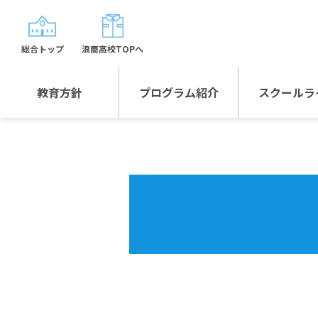
総合トップ
浪商高校TOPへ
教育方針
プログラム紹介
スクールラ
教育方針TOP
プログラム紹介TOP
年間行
校長日記～スクール
グローバルプログラ
制服紹
ライフ～
ム
沿革
スポーツプログラム