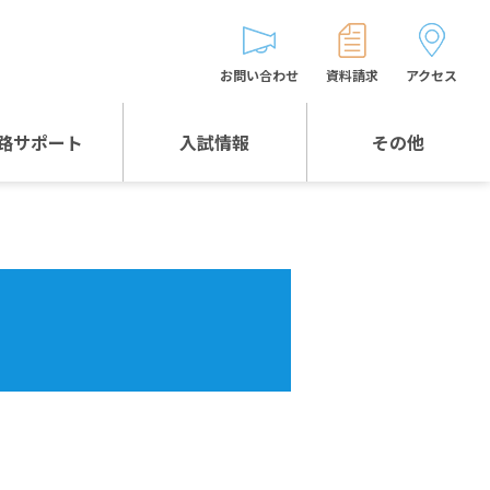
お問い合わせ
資料請求
アクセス
路サポート
入試情報
その他
入試情報TOP
受験生とゲストの
皆様へ
WEB出願
生徒の声
入試説明会等
バス時刻表
お問い合わせ
保護者の皆様へ
保護者会
よくある質問