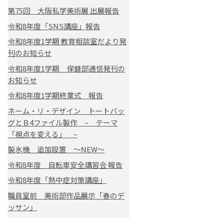
第75回 大阪私学美術展 出展報告
令和8年度「SNS講座」報告
令和8年度1学期 教育相談室だより発
刊のお知らせ
令和8年度1学期 保健部通信発刊の
お知らせ
令和8年度1学期終業式 報告
ネーム・リ・デザイン トートバッ
グとＢ4ファイル製作 ~ テーマ
「視点を変える」 ~
製氷機 追加設置 ～NEW～
令和8年度 自転車安全講習会 報告
令和8年度「熱中症対策講座」
職員室前 美術部作品展示「春のデ
ッサン」