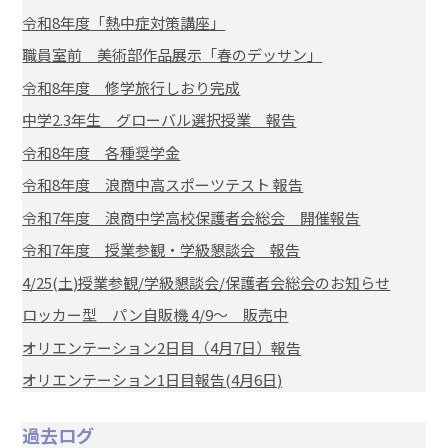
令和8年度「熱中症対策講座」
職員室前 美術部作品展示「春のデッサン」
令和8年度 修学旅行しおり完成
中学2.3年生 グローバル選択授業 報告
令和8年度 各種奨学金
令和8年度 浪商中高スポーツテスト 報告
令和7年度 浪商中学高校保護者会総会 開催報告
令和7年度 授業参観・学級懇談会 報告
4/25(土)授業参観/学級懇談会/保護者会総会のお知らせ
ロッカー型 パン自販機 4/9～ 販売中
オリエンテーション2日目（4月7日）報告
オリエンテーション1日目報告(4月6日)
過去ログ