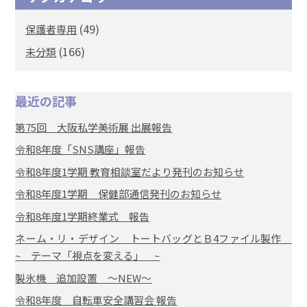
(49)
保護者専用
(166)
未分類
最近の記事
第75回 大阪私学美術展 出展報告
令和8年度「SNS講座」報告
令和8年度1学期 教育相談室だより発刊のお知らせ
令和8年度1学期 保健部通信発刊のお知らせ
令和8年度1学期終業式 報告
ネーム・リ・デザイン トートバッグとＢ4ファイル製作
~ テーマ「視点を変える」 ~
製氷機 追加設置 ～NEW～
令和8年度 自転車安全講習会 報告