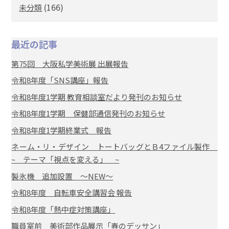
(166)
未分類
最近の記事
第75回 大阪私学美術展 出展報告
令和8年度「SNS講座」報告
令和8年度1学期 教育相談室だより発刊のお知らせ
令和8年度1学期 保健部通信発刊のお知らせ
令和8年度1学期終業式 報告
ネーム・リ・デザイン トートバッグとＢ4ファイル製作
~ テーマ「視点を変える」 ~
製氷機 追加設置 ～NEW～
令和8年度 自転車安全講習会 報告
令和8年度「熱中症対策講座」
職員室前 美術部作品展示「春のデッサン」