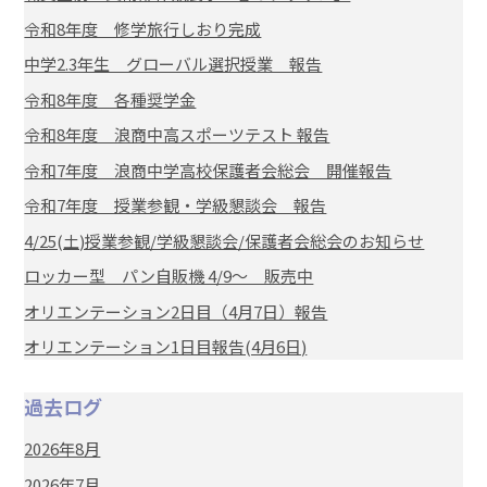
令和8年度 修学旅行しおり完成
中学2.3年生 グローバル選択授業 報告
令和8年度 各種奨学金
令和8年度 浪商中高スポーツテスト 報告
令和7年度 浪商中学高校保護者会総会 開催報告
令和7年度 授業参観・学級懇談会 報告
4/25(土)授業参観/学級懇談会/保護者会総会のお知らせ
ロッカー型 パン自販機 4/9～ 販売中
オリエンテーション2日目（4月7日）報告
オリエンテーション1日目報告(4月6日)
過去ログ
2026年8月
2026年7月