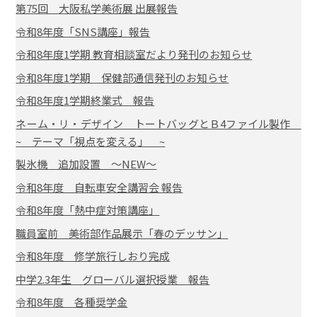
第75回 大阪私学美術展 出展報告
令和8年度「SNS講座」報告
令和8年度1学期 教育相談室だより発刊のお知らせ
令和8年度1学期 保健部通信発刊のお知らせ
令和8年度1学期終業式 報告
ネーム・リ・デザイン トートバッグとＢ4ファイル製作
~ テーマ「視点を変える」 ~
製氷機 追加設置 ～NEW～
令和8年度 自転車安全講習会 報告
令和8年度「熱中症対策講座」
職員室前 美術部作品展示「春のデッサン」
令和8年度 修学旅行しおり完成
中学2.3年生 グローバル選択授業 報告
令和8年度 各種奨学金