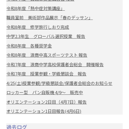
令和8年度「熱中症対策講座」
職員室前 美術部作品展示「春のデッサン」
令和8年度 修学旅行しおり完成
中学2.3年生 グローバル選択授業 報告
令和8年度 各種奨学金
令和8年度 浪商中高スポーツテスト 報告
令和7年度 浪商中学高校保護者会総会 開催報告
令和7年度 授業参観・学級懇談会 報告
4/25(土)授業参観/学級懇談会/保護者会総会のお知らせ
ロッカー型 パン自販機 4/9～ 販売中
オリエンテーション2日目（4月7日）報告
オリエンテーション1日目報告(4月6日)
過去ログ