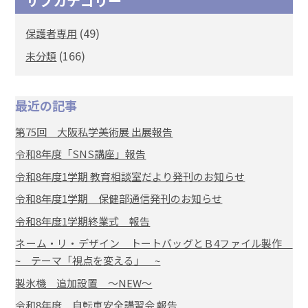
サブカテゴリー
(49)
保護者専用
(166)
未分類
最近の記事
第75回 大阪私学美術展 出展報告
令和8年度「SNS講座」報告
令和8年度1学期 教育相談室だより発刊のお知らせ
令和8年度1学期 保健部通信発刊のお知らせ
令和8年度1学期終業式 報告
ネーム・リ・デザイン トートバッグとＢ4ファイル製作
~ テーマ「視点を変える」 ~
製氷機 追加設置 ～NEW～
令和8年度 自転車安全講習会 報告