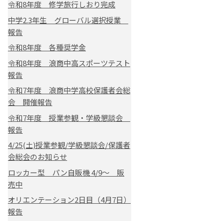
令和8年度 修学旅行しおり完成
中学2.3年生 グローバル選択授業
報告
令和8年度 各種奨学金
令和8年度 浪商中高スポーツテスト
報告
令和7年度 浪商中学高校保護者会総
会 開催報告
令和7年度 授業参観・学級懇談会
報告
4/25(土)授業参観/学級懇談会/保護者
会総会のお知らせ
ロッカー型 パン自販機 4/9～ 販
売中
オリエンテーション2日目（4月7日）
報告