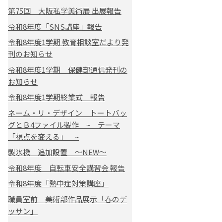
第75回 大阪私学美術展 出展報告
令和8年度「SNS講座」報告
令和8年度1学期 教育相談室だより発
刊のお知らせ
令和8年度1学期 保健部通信発刊の
お知らせ
令和8年度1学期終業式 報告
ネーム・リ・デザイン トートバッ
グとＢ4ファイル製作 ~ テーマ
「視点を変える」 ~
製氷機 追加設置 ～NEW～
令和8年度 自転車安全講習会 報告
令和8年度「熱中症対策講座」
職員室前 美術部作品展示「春のデ
ッサン」