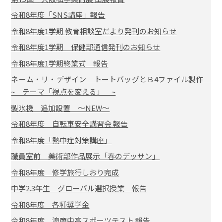
令和8年度「SNS講座」報告
令和8年度1学期 教育相談室だより発刊のお知らせ
令和8年度1学期 保健部通信発刊のお知らせ
令和8年度1学期終業式 報告
ネーム・リ・デザイン トートバッグとＢ4ファイル製作
~ テーマ「視点を変える」 ~
製氷機 追加設置 ～NEW～
令和8年度 自転車安全講習会 報告
令和8年度「熱中症対策講座」
職員室前 美術部作品展示「春のデッサン」
令和8年度 修学旅行しおり完成
中学2.3年生 グローバル選択授業 報告
令和8年度 各種奨学金
令和8年度 浪商中高スポーツテスト 報告