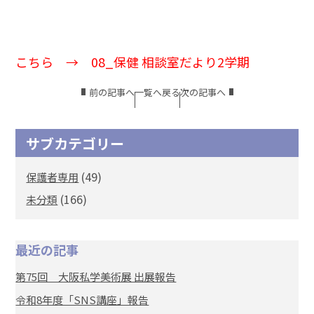
こちら →
08_保健 相談室だより2学期
前の記事へ
一覧へ戻る
次の記事へ
サブカテゴリー
(49)
保護者専用
(166)
未分類
最近の記事
第75回 大阪私学美術展 出展報告
令和8年度「SNS講座」報告