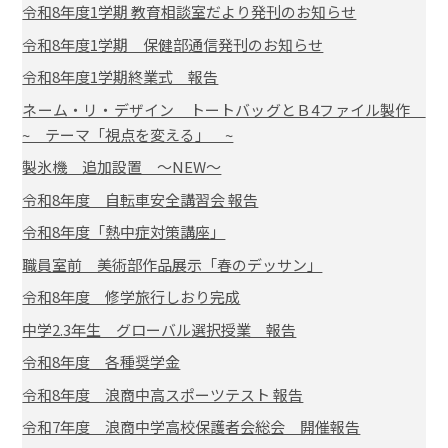
令和8年度1学期 教育相談室だより発刊のお知らせ
令和8年度1学期 保健部通信発刊のお知らせ
令和8年度1学期終業式 報告
ネーム・リ・デザイン トートバッグとＢ4ファイル製作
~ テーマ「視点を変える」 ~
製氷機 追加設置 ～NEW～
令和8年度 自転車安全講習会 報告
令和8年度「熱中症対策講座」
職員室前 美術部作品展示「春のデッサン」
令和8年度 修学旅行しおり完成
中学2.3年生 グローバル選択授業 報告
令和8年度 各種奨学金
令和8年度 浪商中高スポーツテスト 報告
令和7年度 浪商中学高校保護者会総会 開催報告