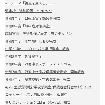
~ テーマ「視点を変える」 ~
製氷機 追加設置 ～NEW～
令和8年度 自転車安全講習会 報告
令和8年度「熱中症対策講座」
職員室前 美術部作品展示「春のデッサン」
令和8年度 修学旅行しおり完成
中学2.3年生 グローバル選択授業 報告
令和8年度 各種奨学金
令和8年度 浪商中高スポーツテスト 報告
令和7年度 浪商中学高校保護者会総会 開催報告
令和7年度 授業参観・学級懇談会 報告
4/25(土)授業参観/学級懇談会/保護者会総会のお知らせ
ロッカー型 パン自販機 4/9～ 販売中
オリエンテーション2日目（4月7日）報告