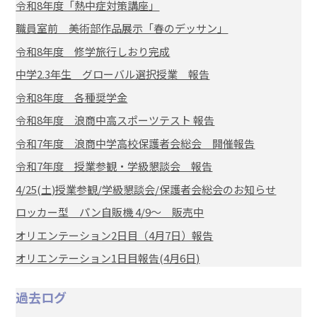
令和8年度「熱中症対策講座」
職員室前 美術部作品展示「春のデッサン」
令和8年度 修学旅行しおり完成
中学2.3年生 グローバル選択授業 報告
令和8年度 各種奨学金
令和8年度 浪商中高スポーツテスト 報告
令和7年度 浪商中学高校保護者会総会 開催報告
令和7年度 授業参観・学級懇談会 報告
4/25(土)授業参観/学級懇談会/保護者会総会のお知らせ
ロッカー型 パン自販機 4/9～ 販売中
オリエンテーション2日目（4月7日）報告
オリエンテーション1日目報告(4月6日)
過去ログ