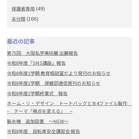
(49)
保護者専用
(166)
未分類
最近の記事
第75回 大阪私学美術展 出展報告
令和8年度「SNS講座」報告
令和8年度1学期 教育相談室だより発刊のお知らせ
令和8年度1学期 保健部通信発刊のお知らせ
令和8年度1学期終業式 報告
ネーム・リ・デザイン トートバッグとＢ4ファイル製作
~ テーマ「視点を変える」 ~
製氷機 追加設置 ～NEW～
令和8年度 自転車安全講習会 報告