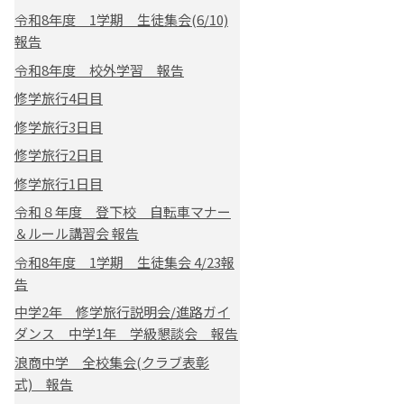
令和8年度 1学期 生徒集会(6/10)
報告
令和8年度 校外学習 報告
修学旅行4日目
修学旅行3日目
修学旅行2日目
修学旅行1日目
令和８年度 登下校 自転車マナー
＆ルール講習会 報告
令和8年度 1学期 生徒集会 4/23報
告
中学2年 修学旅行説明会/進路ガイ
ダンス 中学1年 学級懇談会 報告
浪商中学 全校集会(クラブ表彰
式) 報告