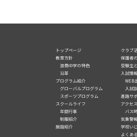
トップページ
クラブ
教育方針
保護者
浪商中学の特色
受験生
沿革
入試情
プログラム紹介
WEB
グローバルプログラム
入試
スポーツプログラム
進路サ
スクールライフ
アクセ
年間行事
バス
制服紹介
気象警
施設紹介
学校い
よくあ