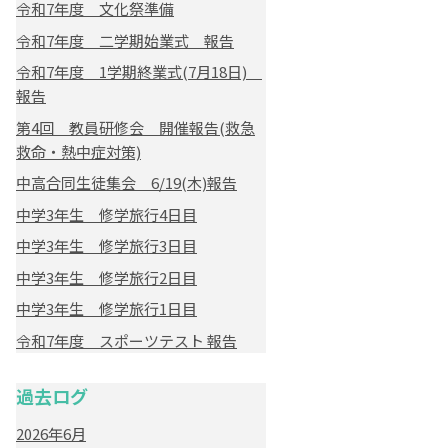
令和7年度 文化祭準備
令和7年度 二学期始業式 報告
令和7年度 1学期終業式(7月18日)
報告
第4回 教員研修会 開催報告(救急
救命・熱中症対策)
中高合同生徒集会 6/19(木)報告
中学3年生 修学旅行4日目
中学3年生 修学旅行3日目
中学3年生 修学旅行2日目
中学3年生 修学旅行1日目
令和7年度 スポーツテスト 報告
過去ログ
2026年6月