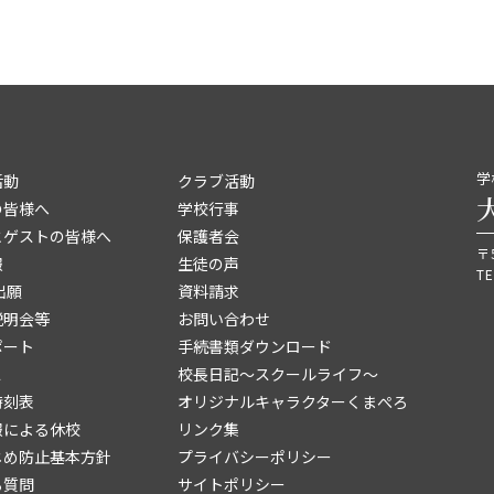
学
活動
クラブ活動
の皆様へ
学校行事
とゲストの皆様へ
保護者会
〒
報
生徒の声
TE
出願
資料請求
説明会等
お問い合わせ
ポート
手続書類ダウンロード
ス
校長日記～スクールライフ～
時刻表
オリジナルキャラクターくまぺろ
報による休校
リンク集
じめ防止基本方針
プライバシーポリシー
る質問
サイトポリシー