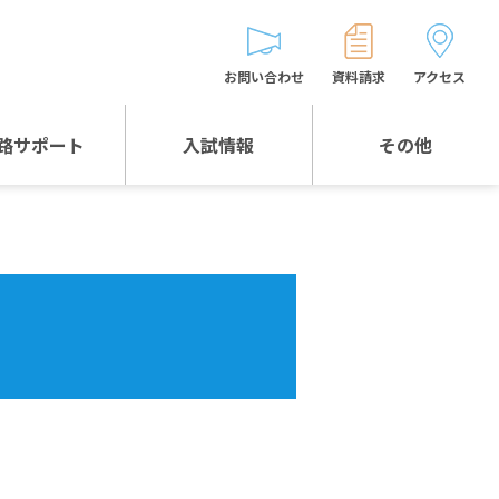
お問い合わせ
資料請求
アクセス
路サポート
入試情報
その他
入試情報TOP
受験生とゲストの
皆様へ
WEB出願
生徒の声
入試説明会等
バス時刻表
お問い合わせ
保護者の皆様へ
保護者会
よくある質問