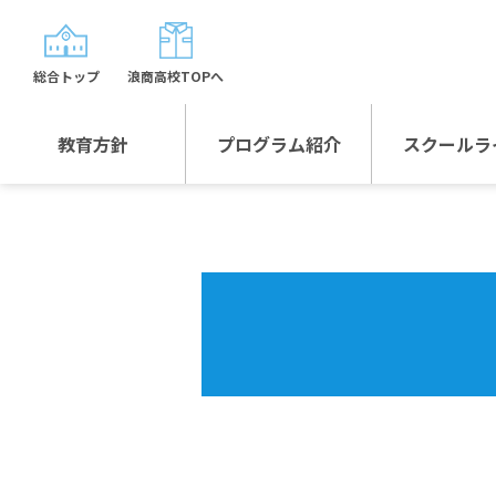
総合トップ
浪商高校TOPへ
教育方針
プログラム紹介
スクールラ
教育方針TOP
プログラム紹介TOP
年間行
校長日記～スクール
グローバルプログラ
制服紹
ライフ～
ム
沿革
スポーツプログラム