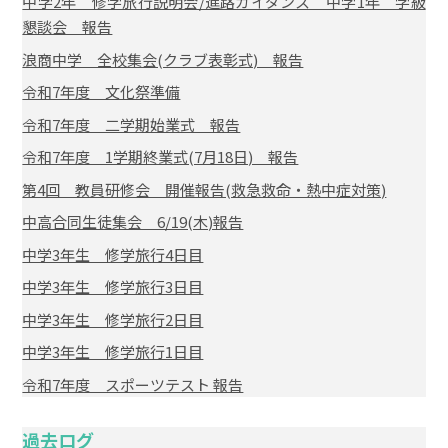
中学2年 修学旅行説明会/進路ガイダンス 中学1年 学級
懇談会 報告
浪商中学 全校集会(クラブ表彰式) 報告
令和7年度 文化祭準備
令和7年度 二学期始業式 報告
令和7年度 1学期終業式(7月18日) 報告
第4回 教員研修会 開催報告(救急救命・熱中症対策)
中高合同生徒集会 6/19(木)報告
中学3年生 修学旅行4日目
中学3年生 修学旅行3日目
中学3年生 修学旅行2日目
中学3年生 修学旅行1日目
令和7年度 スポーツテスト 報告
過去ログ