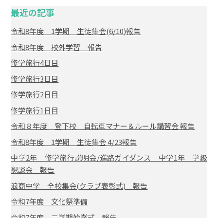
最近の記事
令和8年度 1学期 生徒集会(6/10)報告
令和8年度 校外学習 報告
修学旅行4日目
修学旅行3日目
修学旅行2日目
修学旅行1日目
令和８年度 登下校 自転車マナー＆ルール講習会 報告
令和8年度 1学期 生徒集会 4/23報告
中学2年 修学旅行説明会/進路ガイダンス 中学1年 学級
懇談会 報告
浪商中学 全校集会(クラブ表彰式) 報告
令和7年度 文化祭準備
令和7年度 二学期始業式 報告