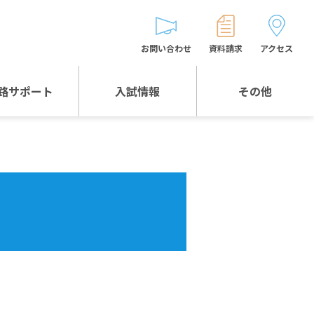
お問い合わせ
資料請求
アクセス
路サポート
入試情報
その他
入試情報TOP
受験生とゲストの
皆様へ
WEB出願
生徒の声
入試説明会等
バス時刻表
お問い合わせ
保護者の皆様へ
保護者会
よくある質問