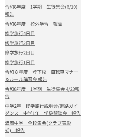
令和8年度 1学期 生徒集会(6/10)
報告
令和8年度 校外学習 報告
修学旅行4日目
修学旅行3日目
修学旅行2日目
修学旅行1日目
令和８年度 登下校 自転車マナー
＆ルール講習会 報告
令和8年度 1学期 生徒集会 4/23報
告
中学2年 修学旅行説明会/進路ガイ
ダンス 中学1年 学級懇談会 報告
浪商中学 全校集会(クラブ表彰
式) 報告