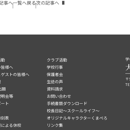
記事へ
一覧へ戻る
次の記事へ
学
活動
クラブ活動
の皆様へ
学校行事
とゲストの皆様へ
保護者会
〒
報
生徒の声
TE
出願
資料請求
説明会等
お問い合わせ
ポート
手続書類ダウンロード
ス
校長日記～スクールライフ～
時刻表
オリジナルキャラクターくまぺろ
報による休校
リンク集