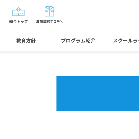
総合トップ
浪商高校TOPへ
教育方針
プログラム紹介
スクールラ
教育方針TOP
プログラム紹介TOP
年間行
校長日記～スクール
グローバルプログラ
制服紹
ライフ～
ム
沿革
スポーツプログラム