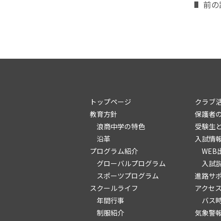
前の
トップページ
クラブ
教育方針
保護者
浪商中学の特色
受験生
沿革
入試情
プログラム紹介
WEB
グローバルプログラム
入試
スポーツプログラム
進路サ
スクールライフ
アクセ
年間行事
バス
制服紹介
気象警