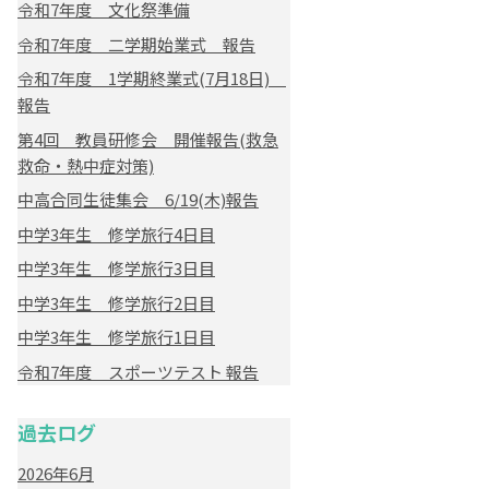
令和7年度 文化祭準備
令和7年度 二学期始業式 報告
令和7年度 1学期終業式(7月18日)
報告
第4回 教員研修会 開催報告(救急
救命・熱中症対策)
中高合同生徒集会 6/19(木)報告
中学3年生 修学旅行4日目
中学3年生 修学旅行3日目
中学3年生 修学旅行2日目
中学3年生 修学旅行1日目
令和7年度 スポーツテスト 報告
過去ログ
2026年6月