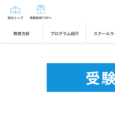
総合トップ
浪商高校TOPへ
教育方針
プログラム紹介
スクールラ
教育方針TOP
プログラム紹介TOP
年間行
校長日記～スクール
グローバルプログラ
制服紹
ライフ～
ム
受
沿革
スポーツプログラム