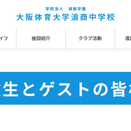
イフ
施設紹介
クラブ活動
進
事
施設紹介TOP
介
アクセス
験生とゲストの皆