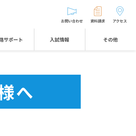
お問い合わせ
資料請求
アクセス
路サポート
入試情報
その他
入試情報TOP
受験生とゲストの
皆様へ
WEB出願
生徒の声
様へ
入試説明会等
バス時刻表
お問い合わせ
保護者の皆様へ
保護者会
よくある質問