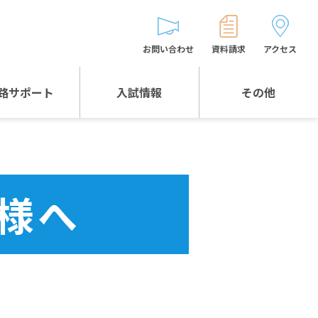
お問い合わせ
資料請求
アクセス
路サポート
入試情報
その他
入試情報TOP
受験生とゲストの
皆様へ
WEB出願
生徒の声
様へ
入試説明会等
バス時刻表
お問い合わせ
保護者の皆様へ
保護者会
よくある質問