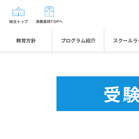
総合トップ
浪商高校TOPへ
教育方針
プログラム紹介
スクールラ
教育方針TOP
プログラム紹介TOP
年間行
校長日記～スクール
グローバルプログラ
制服紹
ライフ～
ム
受
沿革
スポーツプログラム