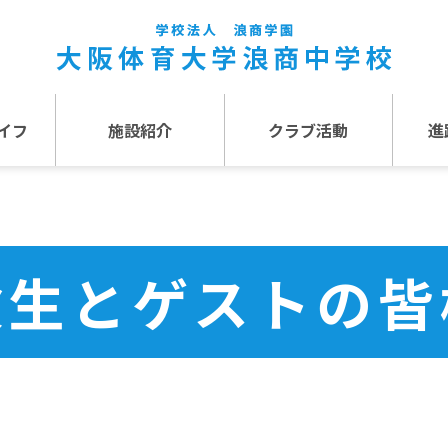
イフ
施設紹介
クラブ活動
進
事
施設紹介TOP
介
アクセス
験生とゲストの皆