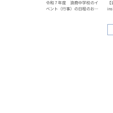
令和７年度 浪商中学校のイ
【
ベント（行事）の日程のお知
in
らせ