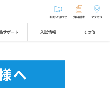
お問い合わせ
資料請求
アクセス
路サポート
入試情報
その他
入試情報TOP
受験生とゲストの
皆様へ
WEB出願
生徒の声
様へ
入試説明会等
バス時刻表
お問い合わせ
保護者の皆様へ
保護者会
よくある質問