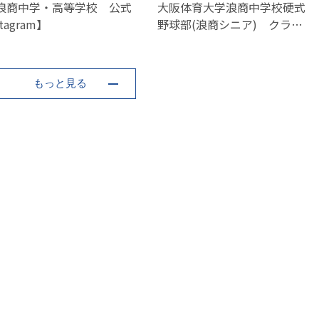
浪商中学・高等学校 公式
大阪体育大学浪商中学校硬式
stagram】
野球部(浪商シニア) クラブ
体験会 6/23(月)開催 申込
受付中
もっと見る