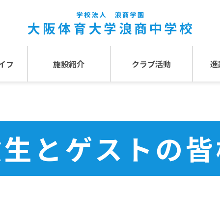
イフ
施設紹介
クラブ活動
進
事
施設紹介TOP
介
アクセス
験生とゲストの皆