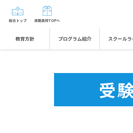
総合トップ
浪商高校TOPへ
教育方針
プログラム紹介
スクールラ
教育方針TOP
プログラム紹介TOP
年間行
校長日記～スクール
グローバルプログラ
制服紹
ライフ～
ム
受
沿革
スポーツプログラム