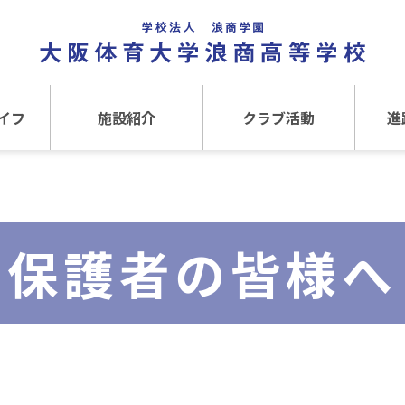
イフ
施設紹介
クラブ活動
進
事
施設紹介TOP
クラブ活動TOP
進路
介
アクセス
運動クラブ
在
保護者の皆様へ
文化クラブ
大
内部