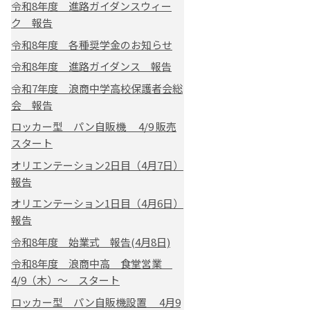
令和8年度 進路ガイダンスウィー
ク 報告
令和8年度 各種奨学金のお知らせ
令和8年度 進路ガイダンス 報告
令和7年度 浪商中学高校保護者会総
会 報告
ロッカー型 パン自販機 4/9 販売
スタート
オリエンテーション2日目（4月7日）
報告
オリエンテーション1日目（4月6日）
報告
令和8年度 始業式 報告(4月8日)
令和8年度 浪商中高 食堂営業
4/9（木）～ スタート
ロッカー型 パン自販機設置 4月9