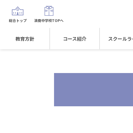
総合トップ
浪商中学校TOPへ
教育方針
コース紹介
スクールラ
教育方針TOP
コース紹介TOP
年間行
校長日記～スクール
進学Sプラスコース
制服紹
ライフ～
進学スポーツコース
沿革
探究総合コース
探究スポーツコース