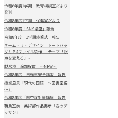
令和8年度1学期 教育相談室だより
発刊
令和8年度1学期 保健室だより
令和8年度「SNS講座」報告
令和8年度 1学期終業式 報告
ネーム・リ・デザイン トートバッ
グとＢ4ファイル製作 ~テーマ「視
点を変える」~
製氷機 追加設置 ～NEW～
令和8年度 自転車安全講習 報告
授業風景「現代の国語 ～図書室編
～」
令和8年度「熱中症対策講座」報告
職員室前 美術部作品掲示「春のデ
ッサン」