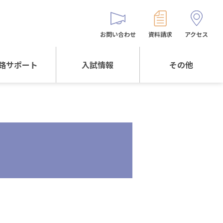
お問い合わせ
資料請求
アクセス
路サポート
入試情報
その他
サポートTOP
入試情報TOP
同窓生の皆様へ
校生からの
WEB出願
保護者会
メッセージ
入試説明会等
バス時刻表
阪体育大学
進学について
お問い合わせ
よくある質問
オリジナルキャラク
ター
「くまぺろ」