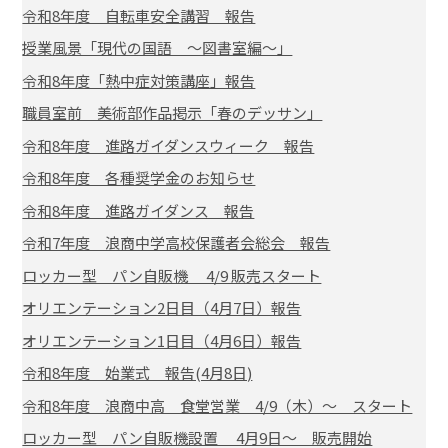
令和8年度 自転車安全講習 報告
授業風景「現代の国語 ～図書室編～」
令和8年度「熱中症対策講座」報告
職員室前 美術部作品掲示「春のデッサン」
令和8年度 進路ガイダンスウィーク 報告
令和8年度 各種奨学金のお知らせ
令和8年度 進路ガイダンス 報告
令和7年度 浪商中学高校保護者会総会 報告
ロッカー型 パン自販機 4/9 販売スタート
オリエンテーション2日目（4月7日）報告
オリエンテーション1日目（4月6日）報告
令和8年度 始業式 報告(4月8日)
令和8年度 浪商中高 食堂営業 4/9（木）～ スタート
ロッカー型 パン自販機設置 4月9日～ 販売開始