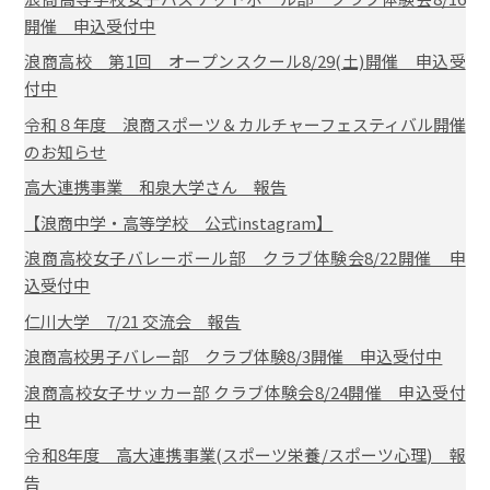
開催 申込受付中
浪商高校 第1回 オープンスクール8/29(土)開催 申込受
付中
令和８年度 浪商スポーツ＆カルチャーフェスティバル開催
のお知らせ
高大連携事業 和泉大学さん 報告
【浪商中学・高等学校 公式instagram】
浪商高校女子バレーボール部 クラブ体験会8/22開催 申
込受付中
仁川大学 7/21 交流会 報告
浪商高校男子バレー部 クラブ体験8/3開催 申込受付中
浪商高校女子サッカー部 クラブ体験会8/24開催 申込受付
中
令和8年度 高大連携事業(スポーツ栄養/スポーツ心理) 報
告