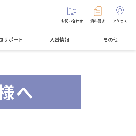
お問い合わせ
資料請求
アクセス
路サポート
入試情報
その他
サポートTOP
入試情報TOP
同窓生の皆様へ
校生からの
WEB出願
保護者会
メッセージ
様へ
入試説明会等
バス時刻表
阪体育大学
進学について
お問い合わせ
よくある質問
オリジナルキャラク
ター
「くまぺろ」