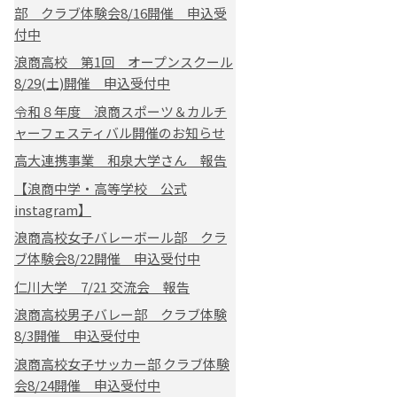
部 クラブ体験会8/16開催 申込受
付中
浪商高校 第1回 オープンスクール
8/29(土)開催 申込受付中
令和８年度 浪商スポーツ＆カルチ
ャーフェスティバル開催のお知らせ
高大連携事業 和泉大学さん 報告
【浪商中学・高等学校 公式
instagram】
浪商高校女子バレーボール部 クラ
ブ体験会8/22開催 申込受付中
仁川大学 7/21 交流会 報告
浪商高校男子バレー部 クラブ体験
8/3開催 申込受付中
浪商高校女子サッカー部 クラブ体験
会8/24開催 申込受付中