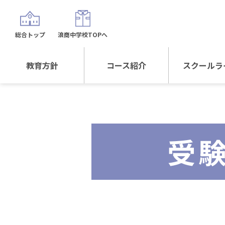
総合トップ
浪商中学校TOPへ
教育方針
コース紹介
スクールラ
教育方針TOP
コース紹介TOP
年間行
校長日記～スクール
進学Sプラスコース
制服紹
ライフ～
受
進学スポーツコース
沿革
探究総合コース
探究スポーツコース