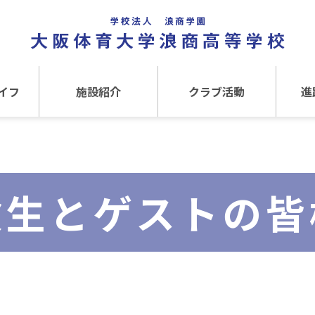
イフ
施設紹介
クラブ活動
進
事
施設紹介TOP
クラブ活動TOP
進路
介
アクセス
運動クラブ
在
験生とゲストの皆
文化クラブ
大
内部