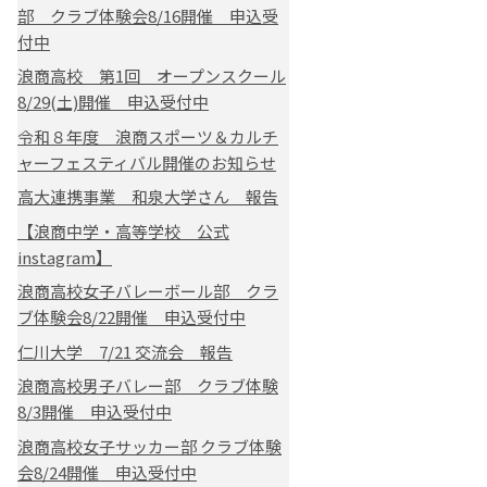
部 クラブ体験会8/16開催 申込受
付中
浪商高校 第1回 オープンスクール
8/29(土)開催 申込受付中
令和８年度 浪商スポーツ＆カルチ
ャーフェスティバル開催のお知らせ
高大連携事業 和泉大学さん 報告
【浪商中学・高等学校 公式
instagram】
浪商高校女子バレーボール部 クラ
ブ体験会8/22開催 申込受付中
仁川大学 7/21 交流会 報告
浪商高校男子バレー部 クラブ体験
8/3開催 申込受付中
浪商高校女子サッカー部 クラブ体験
会8/24開催 申込受付中