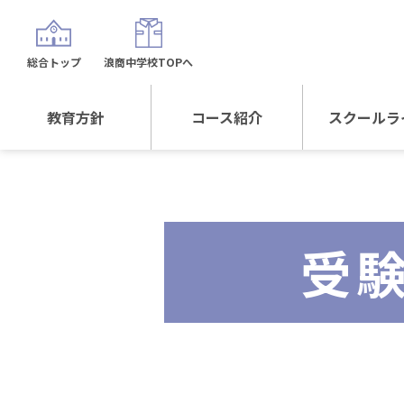
総合トップ
浪商中学校TOPへ
教育方針
コース紹介
スクールラ
教育方針TOP
コース紹介TOP
年間行
校長日記～スクール
進学Sプラスコース
制服紹
ライフ～
受
進学スポーツコース
沿革
探究総合コース
探究スポーツコース