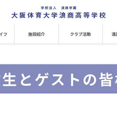
イフ
施設紹介
クラブ活動
進
事
施設紹介TOP
クラブ活動TOP
進路
介
アクセス
運動クラブ
在
験生とゲストの皆
文化クラブ
大
内部