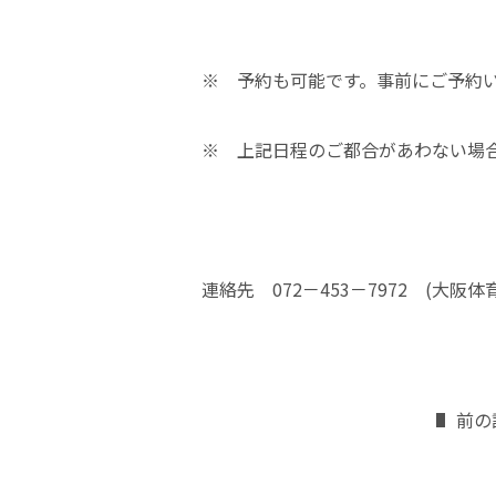
※ 予約も可能です。事前にご予約
※ 上記日程のご都合があわない場
連絡先 072－453－7972 (大
前の