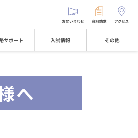
お問い合わせ
資料請求
アクセス
路サポート
入試情報
その他
サポートTOP
入試情報TOP
同窓生の皆様へ
校生からの
WEB出願
保護者会
メッセージ
様へ
入試説明会等
バス時刻表
阪体育大学
進学について
お問い合わせ
よくある質問
オリジナルキャラク
ター
「くまぺろ」