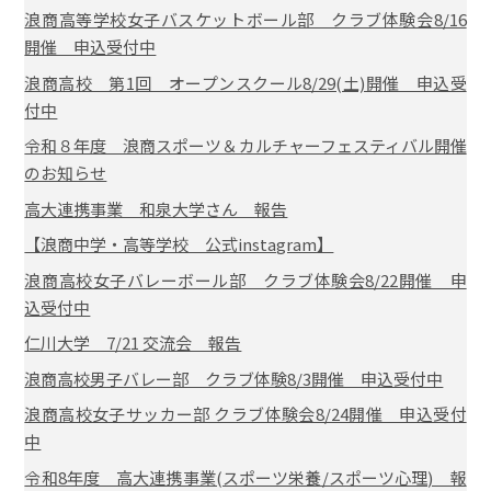
浪商高等学校女子バスケットボール部 クラブ体験会8/16
開催 申込受付中
浪商高校 第1回 オープンスクール8/29(土)開催 申込受
付中
令和８年度 浪商スポーツ＆カルチャーフェスティバル開催
のお知らせ
高大連携事業 和泉大学さん 報告
【浪商中学・高等学校 公式instagram】
浪商高校女子バレーボール部 クラブ体験会8/22開催 申
込受付中
仁川大学 7/21 交流会 報告
浪商高校男子バレー部 クラブ体験8/3開催 申込受付中
浪商高校女子サッカー部 クラブ体験会8/24開催 申込受付
中
令和8年度 高大連携事業(スポーツ栄養/スポーツ心理) 報