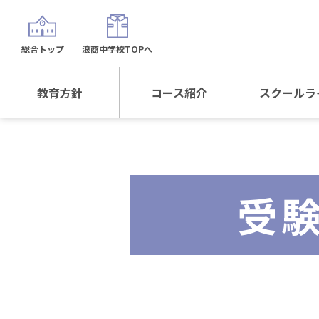
総合トップ
浪商中学校TOPへ
教育方針
コース紹介
スクールラ
教育方針TOP
コース紹介TOP
年間行
校長日記～スクール
進学Sプラスコース
制服紹
ライフ～
受
進学スポーツコース
沿革
探究総合コース
探究スポーツコース