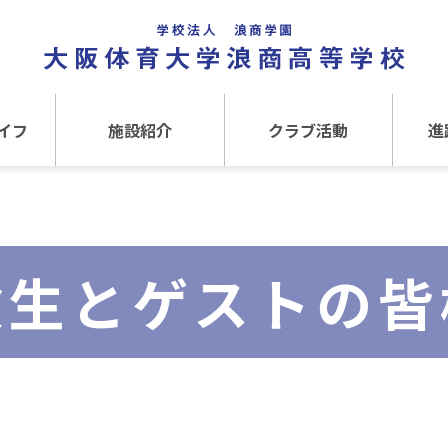
イフ
施設紹介
クラブ活動
進
事
施設紹介TOP
クラブ活動TOP
進路
介
アクセス
運動クラブ
在
験生とゲストの皆
文化クラブ
大
内部