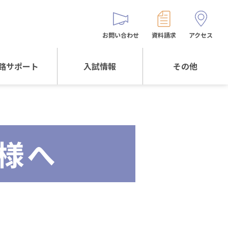
お問い合わせ
資料請求
アクセス
路サポート
入試情報
その他
サポートTOP
入試情報TOP
同窓生の皆様へ
校生からの
WEB出願
保護者会
メッセージ
様へ
入試説明会等
バス時刻表
阪体育大学
進学について
お問い合わせ
よくある質問
オリジナルキャラク
ター
「くまぺろ」