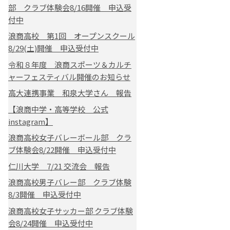
部 クラブ体験会8/16開催 申込受
付中
浪商高校 第1回 オープンスクール
8/29(土)開催 申込受付中
令和８年度 浪商スポーツ＆カルチ
ャーフェスティバル開催のお知らせ
高大連携事業 和泉大学さん 報告
【浪商中学・高等学校 公式
instagram】
浪商高校女子バレーボール部 クラ
ブ体験会8/22開催 申込受付中
仁川大学 7/21 交流会 報告
浪商高校男子バレー部 クラブ体験
8/3開催 申込受付中
浪商高校女子サッカー部 クラブ体験
会8/24開催 申込受付中