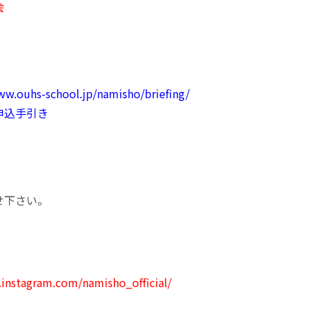
会
ww.ouhs-school.jp/namisho/briefing/
申込手引き
せ下さい。
instagram.com/namisho_official/