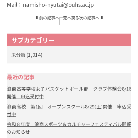
Mail：namisho-nyutai@ouhs.ac.jp
前の記事へ
一覧へ戻る
次の記事へ
サブカテゴリー
(1,014)
未分類
最近の記事
浪商高等学校女子バスケットボール部 クラブ体験会8/16
開催 申込受付中
浪商高校 第1回 オープンスクール8/29(土)開催 申込受
付中
令和８年度 浪商スポーツ＆カルチャーフェスティバル開催
のお知らせ