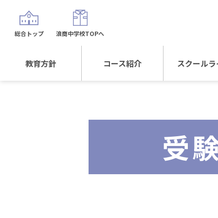
総合トップ
浪商中学校TOPへ
教育方針
コース紹介
スクールラ
教育方針TOP
コース紹介TOP
年間行
校長日記～スクール
進学Sプラスコース
制服紹
ライフ～
受
進学スポーツコース
沿革
探究総合コース
探究スポーツコース