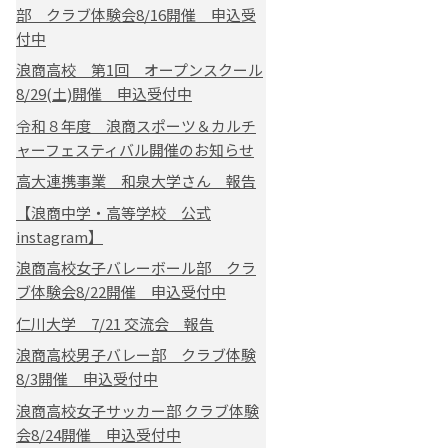
部 クラブ体験会8/16開催 申込受
付中
浪商高校 第1回 オープンスクール
8/29(土)開催 申込受付中
令和８年度 浪商スポーツ＆カルチ
ャーフェスティバル開催のお知らせ
高大連携事業 和泉大学さん 報告
【浪商中学・高等学校 公式
instagram】
浪商高校女子バレーボール部 クラ
ブ体験会8/22開催 申込受付中
仁川大学 7/21 交流会 報告
浪商高校男子バレー部 クラブ体験
8/3開催 申込受付中
浪商高校女子サッカー部 クラブ体験
会8/24開催 申込受付中