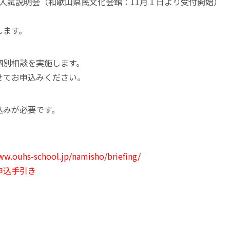
出張入試説明会（和歌山県民文化会館：11月１日より受付開始）
。
します。
個別相談を実施します。
せてお申込みください。
込みが必要です。
ww.ouhs-school.jp/namisho/briefing/
申込手引き