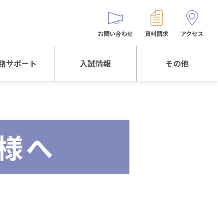
お問い合わせ
資料請求
アクセス
路サポート
入試情報
その他
サポートTOP
入試情報TOP
同窓生の皆様へ
校生からの
WEB出願
保護者会
メッセージ
様へ
入試説明会等
バス時刻表
阪体育大学
進学について
お問い合わせ
よくある質問
オリジナルキャラク
ター
「くまぺろ」