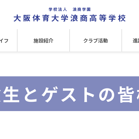
イフ
施設紹介
クラブ活動
進
事
施設紹介TOP
クラブ活動TOP
進路
介
アクセス
運動クラブ
在
験生とゲストの皆
文化クラブ
大
内部