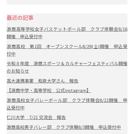
最近の記事
浪商高等学校女子バスケットボール部 クラブ体験会8/16
開催 申込受付中
浪商高校 第1回 オープンスクール8/29(土)開催 申込受
付中
令和８年度 浪商スポーツ＆カルチャーフェスティバル開催
のお知らせ
高大連携事業 和泉大学さん 報告
【浪商中学・高等学校 公式instagram】
浪商高校女子バレーボール部 クラブ体験会8/22開催 申
込受付中
仁川大学 7/21 交流会 報告
浪商高校男子バレー部 クラブ体験8/3開催 申込受付中