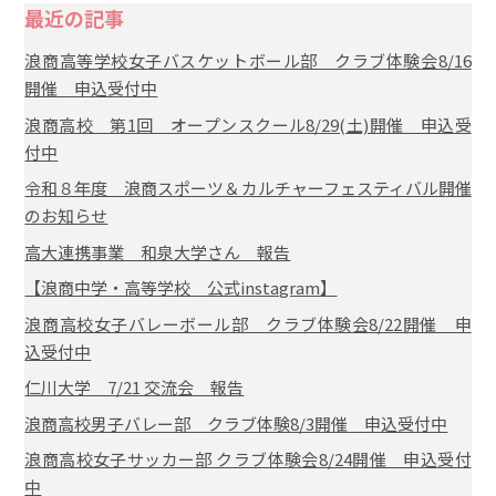
最近の記事
浪商高等学校女子バスケットボール部 クラブ体験会8/16
開催 申込受付中
浪商高校 第1回 オープンスクール8/29(土)開催 申込受
付中
令和８年度 浪商スポーツ＆カルチャーフェスティバル開催
のお知らせ
高大連携事業 和泉大学さん 報告
【浪商中学・高等学校 公式instagram】
浪商高校女子バレーボール部 クラブ体験会8/22開催 申
込受付中
仁川大学 7/21 交流会 報告
浪商高校男子バレー部 クラブ体験8/3開催 申込受付中
浪商高校女子サッカー部 クラブ体験会8/24開催 申込受付
中