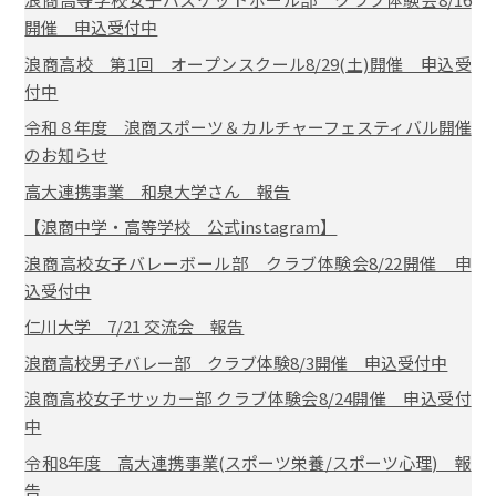
開催 申込受付中
浪商高校 第1回 オープンスクール8/29(土)開催 申込受
付中
令和８年度 浪商スポーツ＆カルチャーフェスティバル開催
のお知らせ
高大連携事業 和泉大学さん 報告
【浪商中学・高等学校 公式instagram】
浪商高校女子バレーボール部 クラブ体験会8/22開催 申
込受付中
仁川大学 7/21 交流会 報告
浪商高校男子バレー部 クラブ体験8/3開催 申込受付中
浪商高校女子サッカー部 クラブ体験会8/24開催 申込受付
中
令和8年度 高大連携事業(スポーツ栄養/スポーツ心理) 報
告