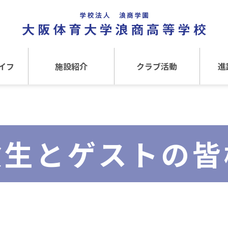
イフ
施設紹介
クラブ活動
進
事
施設紹介TOP
クラブ活動TOP
進路
介
アクセス
運動クラブ
在
験生とゲストの皆
文化クラブ
大
内部