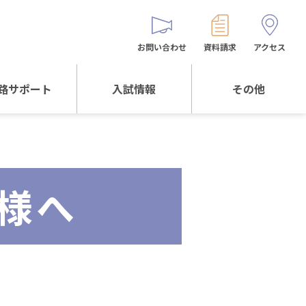
お問い合わせ
資料請求
アクセス
路サポート
入試情報
その他
サポートTOP
入試情報TOP
同窓生の皆様へ
校生からの
WEB出願
保護者会
メッセージ
様へ
入試説明会等
バス時刻表
阪体育大学
進学について
お問い合わせ
よくある質問
オリジナルキャラク
ター
「くまぺろ」