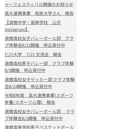
ャーフェスティバル開催のお知らせ
高大連携事業 和泉大学さん 報告
【浪商中学・高等学校 公式
instagram】
浪商高校女子バレーボール部 クラ
ブ体験会8/22開催 申込受付中
仁川大学 7/21 交流会 報告
浪商高校男子バレー部 クラブ体験
8/3開催 申込受付中
浪商高校女子サッカー部 クラブ体験
会8/24開催 申込受付中
令和8年度 高大連携事業(スポーツ
栄養/スポーツ心理) 報告
浪商高校女子バレーボール部 クラ
ブ体験会8/1開催 申込受付中
浪商高等学校男子バスケットボール