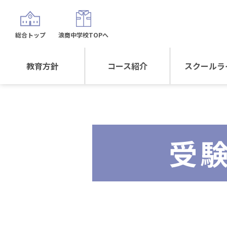
総合トップ
浪商中学校TOPへ
教育方針
コース紹介
スクールラ
教育方針TOP
コース紹介TOP
年間行
校長日記～スクール
進学Sプラスコース
制服紹
ライフ～
受
進学スポーツコース
沿革
探究総合コース
探究スポーツコース