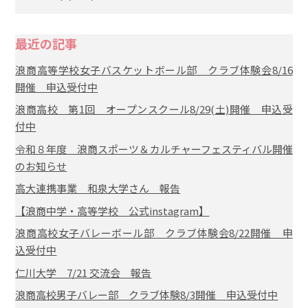
最近の記事
浪商高等学校女子バスケットボール部 クラブ体験会8/16
開催 申込受付中
浪商高校 第1回 オープンスクール8/29(土)開催 申込受
付中
令和８年度 浪商スポーツ＆カルチャーフェスティバル開催
のお知らせ
高大連携事業 和泉大学さん 報告
【浪商中学・高等学校 公式instagram】
浪商高校女子バレーボール部 クラブ体験会8/22開催 申
込受付中
仁川大学 7/21 交流会 報告
浪商高校男子バレー部 クラブ体験8/3開催 申込受付中