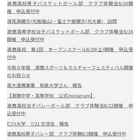
浪商高校男子バスケットボール部 クラブ体験会8/16開
催 申込受付中
清見潟親方(元栃煌山)・冨士ケ根親方(元大善) 訪問
浪商高等学校女子バスケットボール部 クラブ体験会8/16
開催 申込受付中
浪商高校 第1回 オープンスクール8/29(土)開催 申込受
付中
令和８年度 浪商スポーツ＆カルチャーフェスティバル開催
のお知らせ
高大連携事業 和泉大学さん 報告
【浪商中学・高等学校 公式instagram】
浪商高校女子バレーボール部 クラブ体験会8/22開催 申
込受付中
仁川大学 7/21 交流会 報告
浪商高校男子バレー部 クラブ体験8/3開催 申込受付中