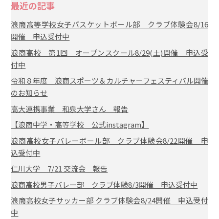
最近の記事
浪商高等学校女子バスケットボール部 クラブ体験会8/16
開催 申込受付中
浪商高校 第1回 オープンスクール8/29(土)開催 申込受
付中
令和８年度 浪商スポーツ＆カルチャーフェスティバル開催
のお知らせ
高大連携事業 和泉大学さん 報告
【浪商中学・高等学校 公式instagram】
浪商高校女子バレーボール部 クラブ体験会8/22開催 申
込受付中
仁川大学 7/21 交流会 報告
浪商高校男子バレー部 クラブ体験8/3開催 申込受付中
浪商高校女子サッカー部 クラブ体験会8/24開催 申込受付
中