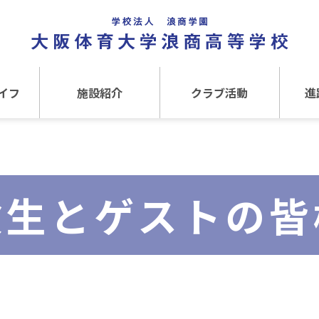
イフ
施設紹介
クラブ活動
進
事
施設紹介TOP
クラブ活動TOP
進路
介
アクセス
運動クラブ
在
験生とゲストの皆
文化クラブ
大
内部