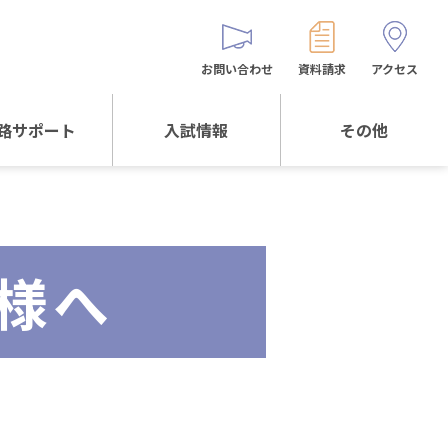
お問い合わせ
資料請求
アクセス
路サポート
入試情報
その他
サポートTOP
入試情報TOP
同窓生の皆様へ
校生からの
WEB出願
保護者会
メッセージ
様へ
入試説明会等
バス時刻表
阪体育大学
進学について
お問い合わせ
よくある質問
オリジナルキャラク
ター
「くまぺろ」