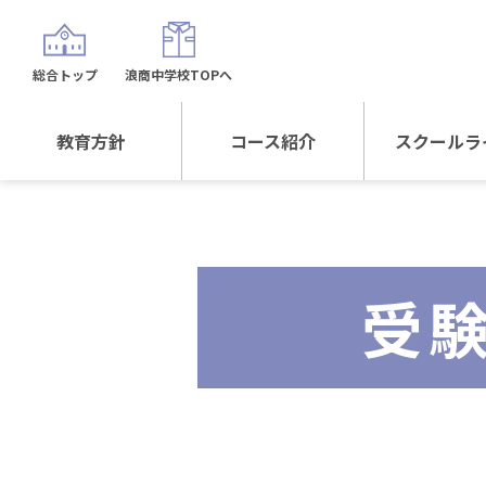
総合トップ
浪商中学校TOPへ
教育方針
コース紹介
スクールラ
教育方針TOP
コース紹介TOP
年間行
校長日記～スクール
進学Sプラスコース
制服紹
ライフ～
受
進学スポーツコース
沿革
探究総合コース
探究スポーツコース