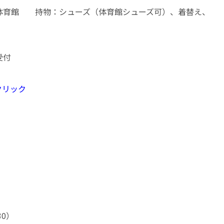
体育館 持物：シューズ（体育館シューズ可）、着替え、
受付
クリック
30）