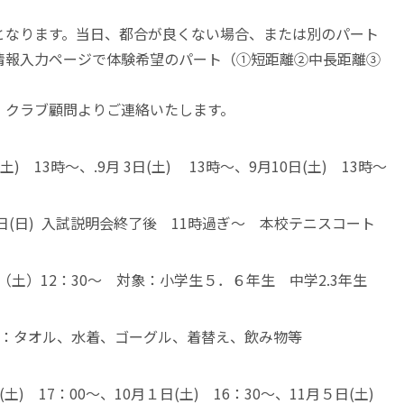
となります。当日、都合が良くない場合、または別のパート
情報入力ページで体験希望のパート（➀短距離➁中長距離➂
、クラブ顧問よりご連絡いたします。
 13時～、.9月 3日(土) 13時～、9月10日(土) 13時～
日(日) 入試説明会終了後 11時過ぎ～ 本校テニスコート
日（土）12：30～ 対象：小学生５．６年生 中学2.3年生
物：タオル、水着、ゴーグル、着替え、飲み物等
) 17：00～、10月１日(土) 16：30～、11月５日(土)