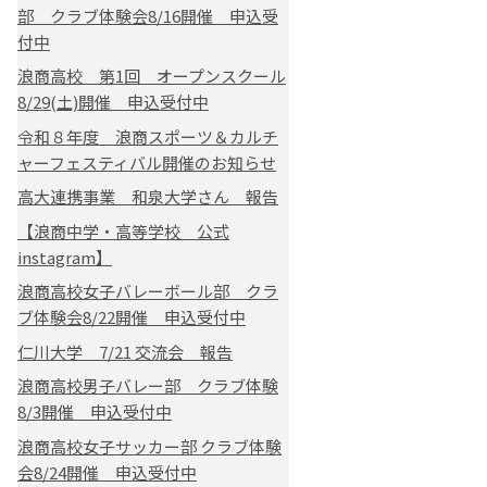
部 クラブ体験会8/16開催 申込受
付中
浪商高校 第1回 オープンスクール
8/29(土)開催 申込受付中
令和８年度 浪商スポーツ＆カルチ
ャーフェスティバル開催のお知らせ
高大連携事業 和泉大学さん 報告
【浪商中学・高等学校 公式
instagram】
浪商高校女子バレーボール部 クラ
ブ体験会8/22開催 申込受付中
仁川大学 7/21 交流会 報告
浪商高校男子バレー部 クラブ体験
8/3開催 申込受付中
浪商高校女子サッカー部 クラブ体験
会8/24開催 申込受付中