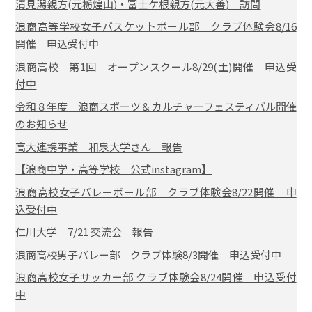
清見潟親方(元栃煌山)・冨士ケ根親方(元大善) 訪問
浪商高等学校女子バスケットボール部 クラブ体験会8/16
開催 申込受付中
浪商高校 第1回 オープンスクール8/29(土)開催 申込受
付中
令和８年度 浪商スポーツ＆カルチャーフェスティバル開催
のお知らせ
高大連携事業 和泉大学さん 報告
【浪商中学・高等学校 公式instagram】
浪商高校女子バレーボール部 クラブ体験会8/22開催 申
込受付中
仁川大学 7/21 交流会 報告
浪商高校男子バレー部 クラブ体験8/3開催 申込受付中
浪商高校女子サッカー部 クラブ体験会8/24開催 申込受付
中