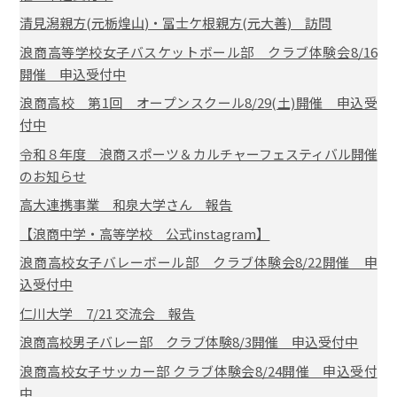
清見潟親方(元栃煌山)・冨士ケ根親方(元大善) 訪問
浪商高等学校女子バスケットボール部 クラブ体験会8/16
開催 申込受付中
浪商高校 第1回 オープンスクール8/29(土)開催 申込受
付中
令和８年度 浪商スポーツ＆カルチャーフェスティバル開催
のお知らせ
高大連携事業 和泉大学さん 報告
【浪商中学・高等学校 公式instagram】
浪商高校女子バレーボール部 クラブ体験会8/22開催 申
込受付中
仁川大学 7/21 交流会 報告
浪商高校男子バレー部 クラブ体験8/3開催 申込受付中
浪商高校女子サッカー部 クラブ体験会8/24開催 申込受付
中