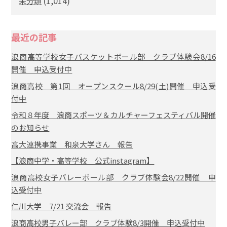
(1,014)
未分類
最近の記事
浪商高等学校女子バスケットボール部 クラブ体験会8/16
開催 申込受付中
浪商高校 第1回 オープンスクール8/29(土)開催 申込受
付中
令和８年度 浪商スポーツ＆カルチャーフェスティバル開催
のお知らせ
高大連携事業 和泉大学さん 報告
【浪商中学・高等学校 公式instagram】
浪商高校女子バレーボール部 クラブ体験会8/22開催 申
込受付中
仁川大学 7/21 交流会 報告
浪商高校男子バレー部 クラブ体験8/3開催 申込受付中