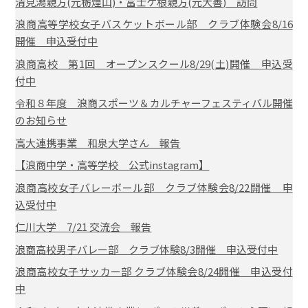
清見潟親方(元栃煌山)・冨士ケ根親方(元大善) 訪問
浪商高等学校女子バスケットボール部 クラブ体験会8/16
開催 申込受付中
浪商高校 第1回 オープンスクール8/29(土)開催 申込受
付中
令和８年度 浪商スポーツ＆カルチャーフェスティバル開催
のお知らせ
高大連携事業 和泉大学さん 報告
【浪商中学・高等学校 公式instagram】
浪商高校女子バレーボール部 クラブ体験会8/22開催 申
込受付中
仁川大学 7/21 交流会 報告
浪商高校男子バレー部 クラブ体験8/3開催 申込受付中
浪商高校女子サッカー部 クラブ体験会8/24開催 申込受付
中