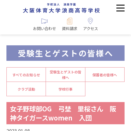
お問い合わせ
資料請求
アクセス
受験生とゲストの皆様へ
受験生とゲストの皆
すべてのお知らせ
保護者の皆様へ
様へ
クラブ活動
学校行事
女子野球部OG 弓埜 里桜さん 阪
神タイガースwomen 入団
2023.01.08