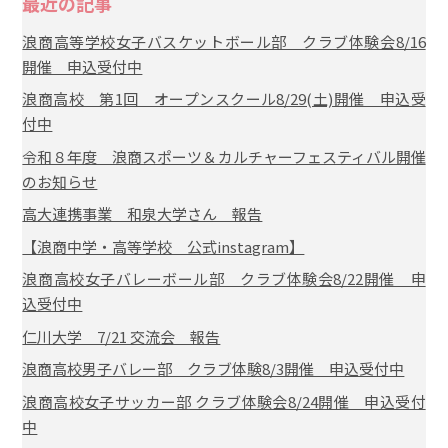
最近の記事
浪商高等学校女子バスケットボール部 クラブ体験会8/16
開催 申込受付中
浪商高校 第1回 オープンスクール8/29(土)開催 申込受
付中
令和８年度 浪商スポーツ＆カルチャーフェスティバル開催
のお知らせ
高大連携事業 和泉大学さん 報告
【浪商中学・高等学校 公式instagram】
浪商高校女子バレーボール部 クラブ体験会8/22開催 申
込受付中
仁川大学 7/21 交流会 報告
浪商高校男子バレー部 クラブ体験8/3開催 申込受付中
浪商高校女子サッカー部 クラブ体験会8/24開催 申込受付
中