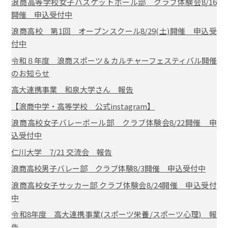
浪商高等学校女子バスケットボール部 クラブ体験会8/16
開催 申込受付中
浪商高校 第1回 オープンスクール8/29(土)開催 申込受
付中
令和８年度 浪商スポーツ＆カルチャーフェスティバル開催
のお知らせ
高大連携事業 和泉大学さん 報告
【浪商中学・高等学校 公式instagram】
浪商高校女子バレーボール部 クラブ体験会8/22開催 申
込受付中
仁川大学 7/21 交流会 報告
浪商高校男子バレー部 クラブ体験8/3開催 申込受付中
浪商高校女子サッカー部 クラブ体験会8/24開催 申込受付
中
令和8年度 高大連携事業(スポーツ栄養/スポーツ心理) 報
告