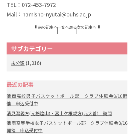
TEL：072-453-7972
Mail：namisho-nyutai@ouhs.ac.jp
前の記事へ
一覧へ戻る
次の記事へ
サブカテゴリー
(1,016)
未分類
最近の記事
浪商高校男子バスケットボール部 クラブ体験会8/16開
催 申込受付中
清見潟親方(元栃煌山)・冨士ケ根親方(元大善) 訪問
浪商高等学校女子バスケットボール部 クラブ体験会8/16
開催 申込受付中