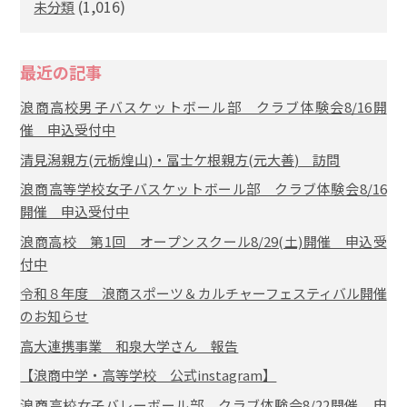
(1,016)
未分類
最近の記事
浪商高校男子バスケットボール部 クラブ体験会8/16開
催 申込受付中
清見潟親方(元栃煌山)・冨士ケ根親方(元大善) 訪問
浪商高等学校女子バスケットボール部 クラブ体験会8/16
開催 申込受付中
浪商高校 第1回 オープンスクール8/29(土)開催 申込受
付中
令和８年度 浪商スポーツ＆カルチャーフェスティバル開催
のお知らせ
高大連携事業 和泉大学さん 報告
【浪商中学・高等学校 公式instagram】
浪商高校女子バレーボール部 クラブ体験会8/22開催 申