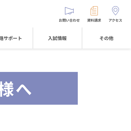
お問い合わせ
資料請求
アクセス
路サポート
入試情報
その他
サポートTOP
入試情報TOP
同窓生の皆様へ
校生からの
WEB出願
保護者会
メッセージ
様へ
入試説明会等
バス時刻表
阪体育大学
進学について
お問い合わせ
よくある質問
オリジナルキャラク
ター
「くまぺろ」