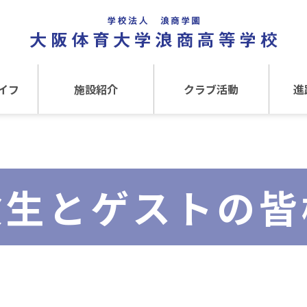
イフ
施設紹介
クラブ活動
進
事
施設紹介TOP
クラブ活動TOP
進路
介
アクセス
運動クラブ
在
験生とゲストの皆
文化クラブ
大
内部