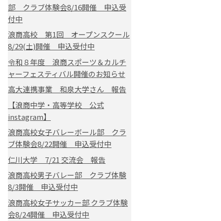
部 クラブ体験会8/16開催 申込受
付中
浪商高校 第1回 オープンスクール
8/29(土)開催 申込受付中
令和８年度 浪商スポーツ＆カルチ
ャーフェスティバル開催のお知らせ
高大連携事業 和泉大学さん 報告
【浪商中学・高等学校 公式
instagram】
浪商高校女子バレーボール部 クラ
ブ体験会8/22開催 申込受付中
仁川大学 7/21 交流会 報告
浪商高校男子バレー部 クラブ体験
8/3開催 申込受付中
浪商高校女子サッカー部 クラブ体験
会8/24開催 申込受付中