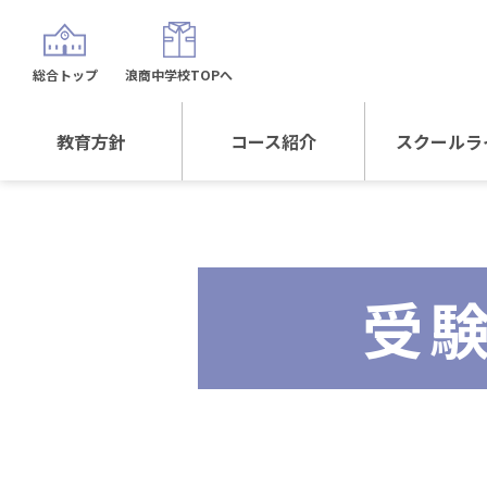
総合トップ
浪商中学校TOPへ
教育方針
コース紹介
スクールラ
教育方針TOP
コース紹介TOP
年間行
校長日記～スクール
進学Sプラスコース
制服紹
ライフ～
受
進学スポーツコース
沿革
探究総合コース
探究スポーツコース