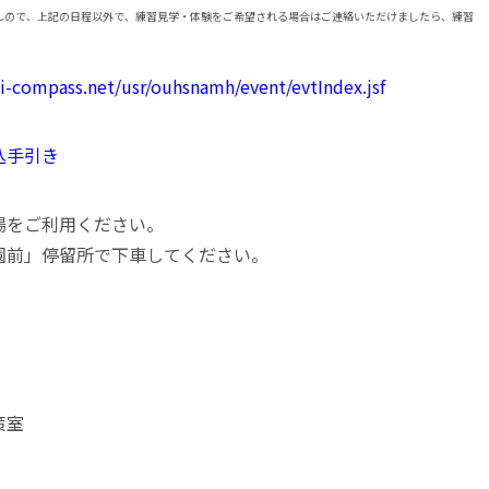
んので、上記の日程以外で、練習見学・体験をご希望される場合はご連絡いただけましたら、練習
ai-compass.net/usr/ouhsnamh/event/evtIndex.jsf
込手引き
場をご利用ください。
園前」停留所で下車してください。
策室