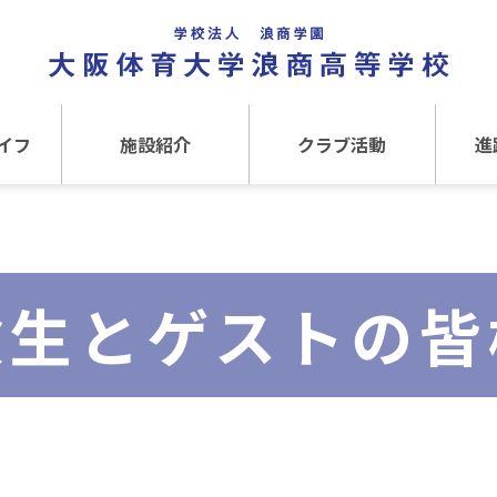
イフ
施設紹介
クラブ活動
進
事
施設紹介TOP
クラブ活動TOP
進路
介
アクセス
運動クラブ
在
験生とゲストの皆
文化クラブ
大
内部