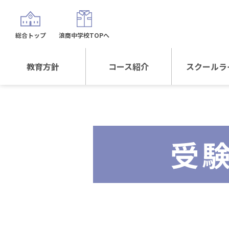
総合トップ
浪商中学校TOPへ
教育方針
コース紹介
スクールラ
教育方針TOP
コース紹介TOP
年間行
校長日記～スクール
進学Sプラスコース
制服紹
ライフ～
受
進学スポーツコース
沿革
探究総合コース
探究スポーツコース