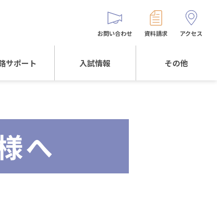
お問い合わせ
資料請求
アクセス
路サポート
入試情報
その他
サポートTOP
入試情報TOP
同窓生の皆様へ
校生からの
WEB出願
保護者会
メッセージ
様へ
入試説明会等
バス時刻表
阪体育大学
進学について
お問い合わせ
よくある質問
オリジナルキャラク
ター
「くまぺろ」