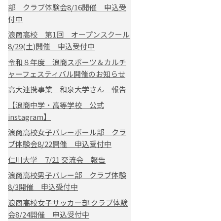
部 クラブ体験会8/16開催 申込受
付中
浪商高校 第1回 オープンスクール
8/29(土)開催 申込受付中
令和８年度 浪商スポーツ＆カルチ
ャーフェスティバル開催のお知らせ
高大連携事業 和泉大学さん 報告
【浪商中学・高等学校 公式
instagram】
浪商高校女子バレーボール部 クラ
ブ体験会8/22開催 申込受付中
仁川大学 7/21 交流会 報告
浪商高校男子バレー部 クラブ体験
8/3開催 申込受付中
浪商高校女子サッカー部 クラブ体験
会8/24開催 申込受付中