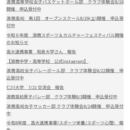
浪商高等学校女子バスケットボール部 クラブ体験会8/16
開催 申込受付中
浪商高校 第1回 オープンスクール8/29(土)開催 申込受
付中
令和８年度 浪商スポーツ＆カルチャーフェスティバル開催
のお知らせ
高大連携事業 和泉大学さん 報告
【浪商中学・高等学校 公式instagram】
浪商高校女子バレーボール部 クラブ体験会8/22開催 申
込受付中
仁川大学 7/21 交流会 報告
浪商高校男子バレー部 クラブ体験8/3開催 申込受付中
浪商高校女子サッカー部 クラブ体験会8/24開催 申込受付
中
令和8年度 高大連携事業(スポーツ栄養/スポーツ心理) 報
告