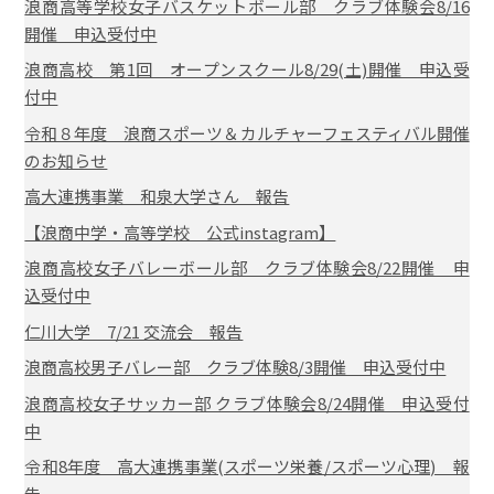
浪商高等学校女子バスケットボール部 クラブ体験会8/16
開催 申込受付中
浪商高校 第1回 オープンスクール8/29(土)開催 申込受
付中
令和８年度 浪商スポーツ＆カルチャーフェスティバル開催
のお知らせ
高大連携事業 和泉大学さん 報告
【浪商中学・高等学校 公式instagram】
浪商高校女子バレーボール部 クラブ体験会8/22開催 申
込受付中
仁川大学 7/21 交流会 報告
浪商高校男子バレー部 クラブ体験8/3開催 申込受付中
浪商高校女子サッカー部 クラブ体験会8/24開催 申込受付
中
令和8年度 高大連携事業(スポーツ栄養/スポーツ心理) 報
告