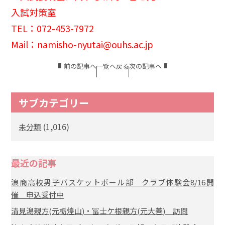
入試対策室
TEL：072-453-7972
Mail：namisho-nyutai@ouhs.ac.jp
前の記事へ
一覧へ戻る
次の記事へ
サブカテゴリー
(1,016)
未分類
最近の記事
浪商高校男子バスケットボール部 クラブ体験会8/16開
催 申込受付中
清見潟親方(元栃煌山)・冨士ケ根親方(元大善) 訪問