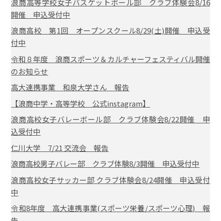
浪商高等学校女子バスケットボール部 クラブ体験会8/16
開催 申込受付中
浪商高校 第1回 オープンスクール8/29(土)開催 申込受
付中
令和８年度 浪商スポーツ＆カルチャーフェスティバル開催
のお知らせ
高大連携事業 和泉大学さん 報告
【浪商中学・高等学校 公式instagram】
浪商高校女子バレーボール部 クラブ体験会8/22開催 申
込受付中
仁川大学 7/21 交流会 報告
浪商高校男子バレー部 クラブ体験8/3開催 申込受付中
浪商高校女子サッカー部 クラブ体験会8/24開催 申込受付
中
令和8年度 高大連携事業(スポーツ栄養/スポーツ心理) 報
告