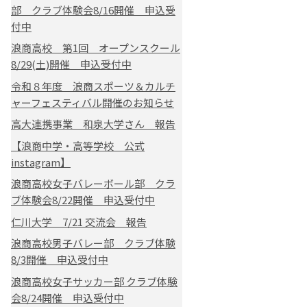
部 クラブ体験会8/16開催 申込受
付中
浪商高校 第1回 オープンスクール
8/29(土)開催 申込受付中
令和８年度 浪商スポーツ＆カルチ
ャーフェスティバル開催のお知らせ
高大連携事業 和泉大学さん 報告
【浪商中学・高等学校 公式
instagram】
浪商高校女子バレーボール部 クラ
ブ体験会8/22開催 申込受付中
仁川大学 7/21 交流会 報告
浪商高校男子バレー部 クラブ体験
8/3開催 申込受付中
浪商高校女子サッカー部 クラブ体験
会8/24開催 申込受付中