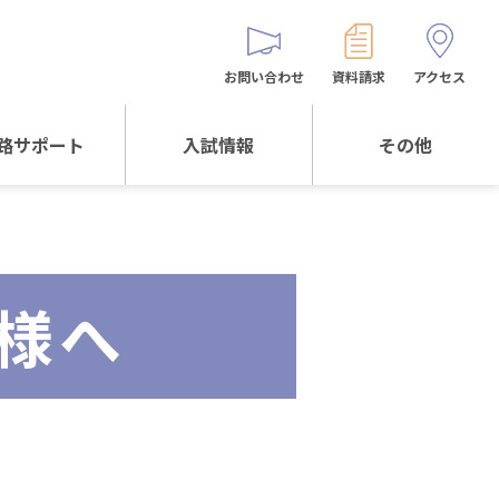
お問い合わせ
資料請求
アクセス
路サポート
入試情報
その他
サポートTOP
入試情報TOP
同窓生の皆様へ
校生からの
WEB出願
保護者会
メッセージ
様へ
入試説明会等
バス時刻表
阪体育大学
進学について
お問い合わせ
よくある質問
オリジナルキャラク
ター
「くまぺろ」