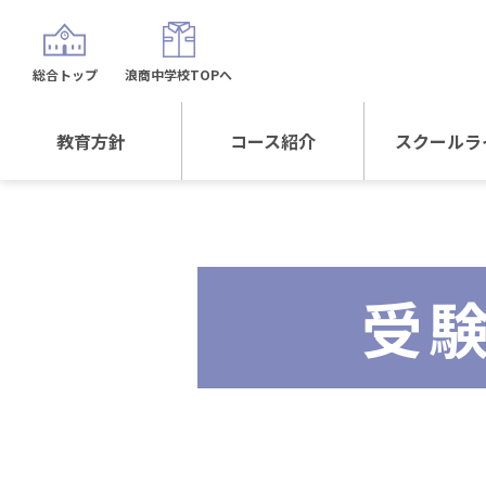
総合トップ
浪商中学校TOPへ
教育方針
コース紹介
スクールラ
教育方針TOP
コース紹介TOP
年間行
校長日記～スクール
進学Sプラスコース
制服紹
ライフ～
受
進学スポーツコース
沿革
探究総合コース
探究スポーツコース