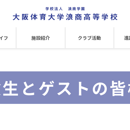
イフ
施設紹介
クラブ活動
進
事
施設紹介TOP
クラブ活動TOP
進路
介
アクセス
運動クラブ
在
験生とゲストの皆
文化クラブ
大
内部